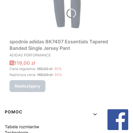
spodnie adidas BK7407 Essentials Tapered
Banded Single Jersey Pant
PRODUCENT
ADIDAS PERFORMANCE
Cena promocyjna
119,00 zł
Cena regularna:
169,00 zł
-30%
Najniższa cena:
169,00 zł
-30%
Niedostępny
Linki w stopce
POMOC
Tabela rozmiarów
Technologie