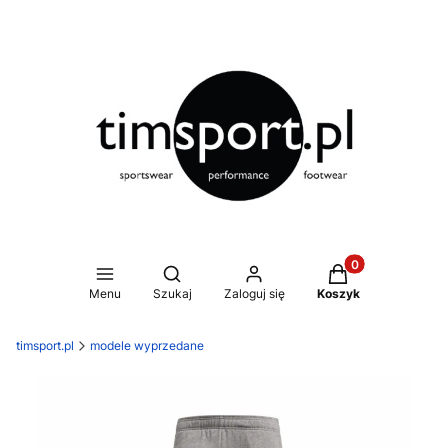
Produkty w koszy
Otwórz wyszukiwarkę
Menu
Szukaj
Zaloguj się
Koszyk
timsport.pl
modele wyprzedane