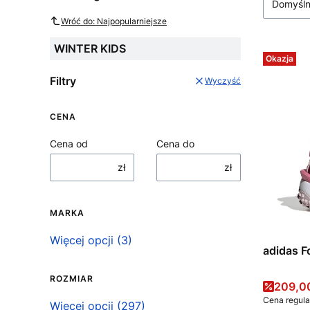
Domyśl
Wróć do: Najpopularniejsze
WINTER KIDS
Okazja
Filtry
Wyczyść
CENA
Cena od
Cena do
zł
zł
MARKA
Marka
Więcej opcji (3)
adidas F
ROZMIAR
Cena 
209,00
Cena regula
Rozmiar
Więcej opcji (297)