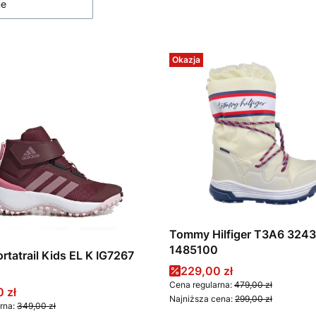
ne
Okazja
Tommy Hilfiger T3A6 324
1485100
ortatrail Kids EL K IG7267
Cena promocyjna
229,00 zł
Cena regularna:
479,00 zł
promocyjna
 zł
Najniższa cena:
299,00 zł
rna:
349,00 zł