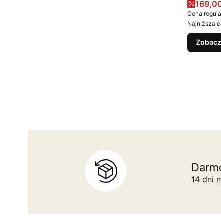
Cena 
169,00
Cena regula
Najniższa c
Zobacz
Darmo
14 dni 