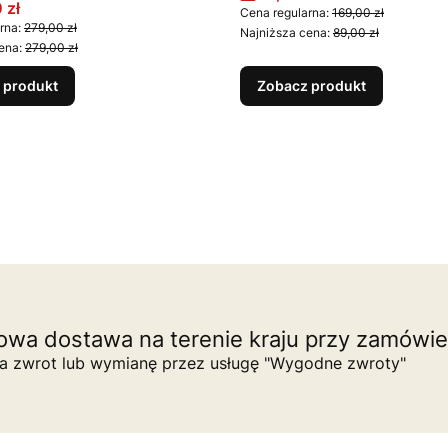
promocyjna
 zł
Cena regularna:
169,00 zł
rna:
279,00 zł
Najniższa cena:
89,00 zł
ena:
279,00 zł
 produkt
Zobacz produkt
wa dostawa na terenie kraju przy zamówien
na zwrot lub wymianę przez usługę "Wygodne zwroty"