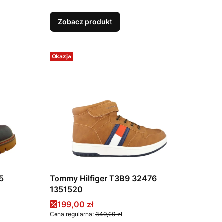
Zobacz produkt
Okazja
5
Tommy Hilfiger T3B9 32476
1351520
Cena promocyjna
199,00 zł
Cena regularna:
349,00 zł