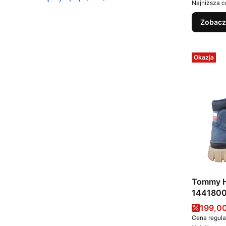
Najniższa c
Zobacz
Okazja
Tommy H
144180
Cena 
199,00
Cena regula