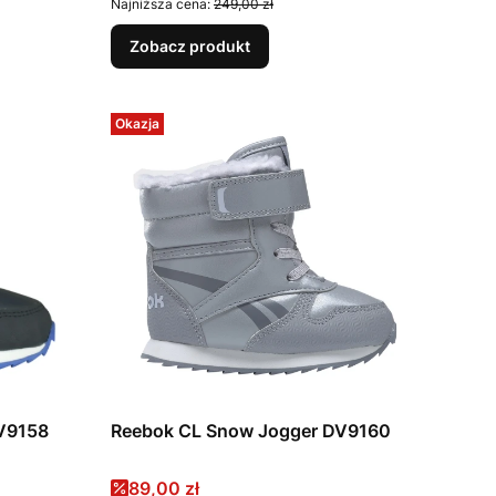
Najniższa cena:
249,00 zł
Zobacz produkt
Okazja
V9158
Reebok CL Snow Jogger DV9160
Cena promocyjna
89,00 zł