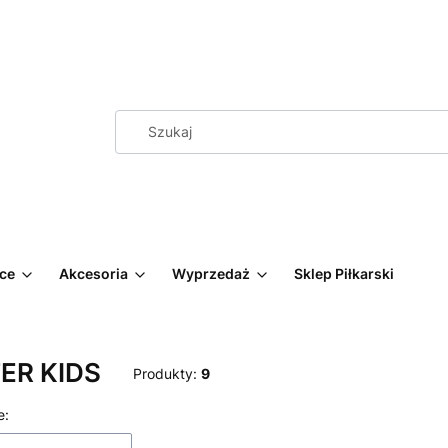
ęce
Akcesoria
Wyprzedaż
Sklep Piłkarski
ER KIDS
Produkty:
9
 produktów
e: