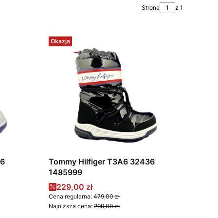
Strona
z 1
Okazja
36
Tommy Hilfiger T3A6 32436
1485999
Cena promocyjna
229,00 zł
Cena regularna:
479,00 zł
Najniższa cena:
299,00 zł