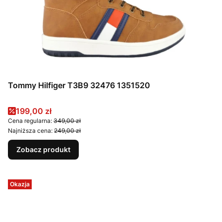
Tommy Hilfiger T3B9 32476 1351520
Cena promocyjna
199,00 zł
Cena regularna:
349,00 zł
Najniższa cena:
249,00 zł
Zobacz produkt
Okazja