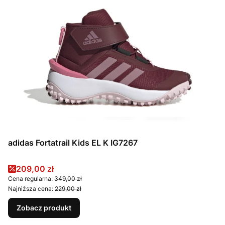
adidas Fortatrail Kids EL K IG7267
Cena promocyjna
209,00 zł
Cena regularna:
349,00 zł
Najniższa cena:
229,00 zł
Zobacz produkt