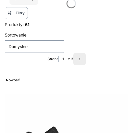
Filtry
Produkty:
61
Lista produktów
Sortowanie:
Domyślne
Strona
z 3
Następne produkty
Nowość