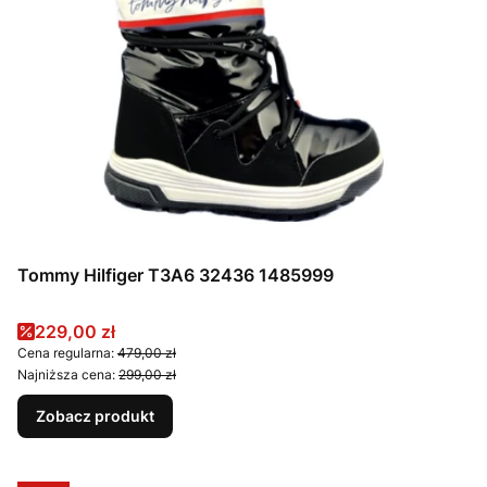
Tommy Hilfiger T3A6 32436 1485999
Cena promocyjna
229,00 zł
Cena regularna:
479,00 zł
Najniższa cena:
299,00 zł
Zobacz produkt