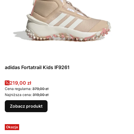
adidas Fortatrail Kids IF9261
Cena promocyjna
219,00 zł
Cena regularna:
379,00 zł
Najniższa cena:
319,00 zł
Zobacz produkt
Okazja