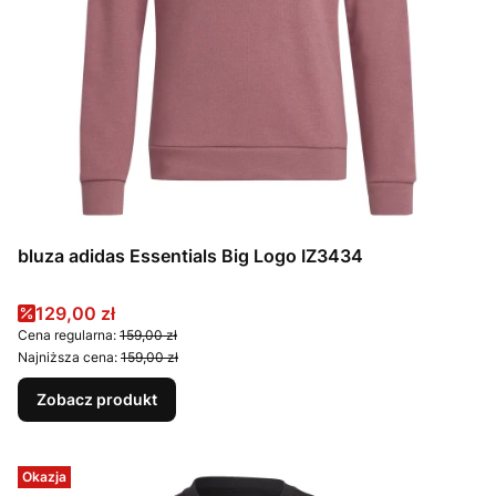
bluza adidas Essentials Big Logo IZ3434
Cena promocyjna
129,00 zł
Cena regularna:
159,00 zł
Najniższa cena:
159,00 zł
Zobacz produkt
Okazja