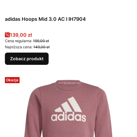
adidas Hoops Mid 3.0 AC I IH7904
Cena promocyjna
139,00 zł
Cena regularna:
199,00 zł
Najniższa cena:
149,00 zł
Zobacz produkt
Okazja