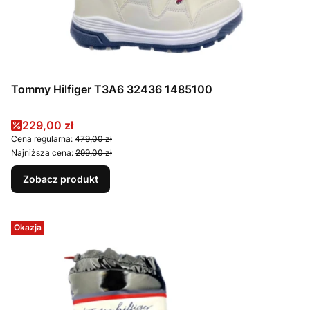
Tommy Hilfiger T3A6 32436 1485100
Cena promocyjna
229,00 zł
Cena regularna:
479,00 zł
Najniższa cena:
299,00 zł
Zobacz produkt
Okazja