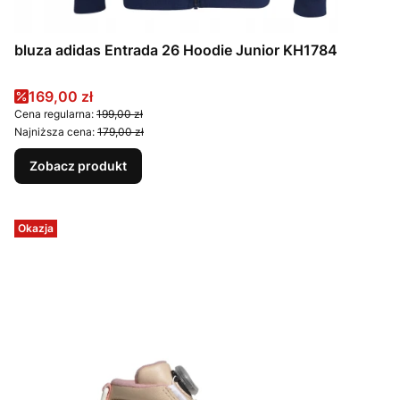
bluza adidas Entrada 26 Hoodie Junior KH1784
Cena promocyjna
169,00 zł
Cena regularna:
199,00 zł
Najniższa cena:
179,00 zł
Zobacz produkt
Okazja