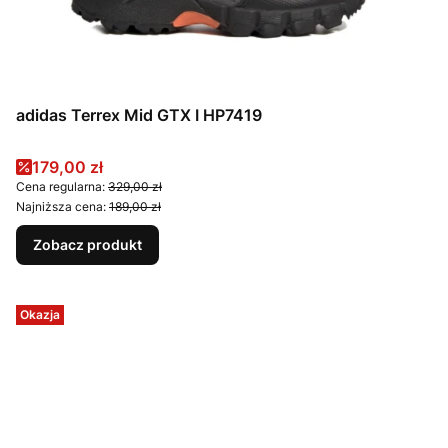
adidas Terrex Mid GTX I HP7419
Cena promocyjna
179,00 zł
Cena regularna:
329,00 zł
Najniższa cena:
189,00 zł
Zobacz produkt
Okazja