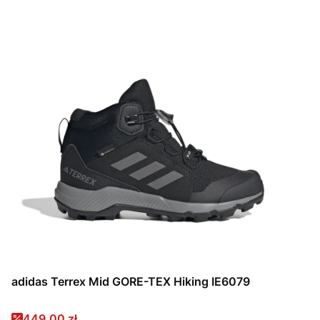
adidas Terrex Mid GORE-TEX Hiking IE6079
Cena promocyjna
449,00 zł