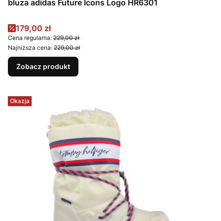
bluza adidas Future Icons Logo HR6301
Cena promocyjna
179,00 zł
Cena regularna:
229,00 zł
Najniższa cena:
229,00 zł
Zobacz produkt
Okazja