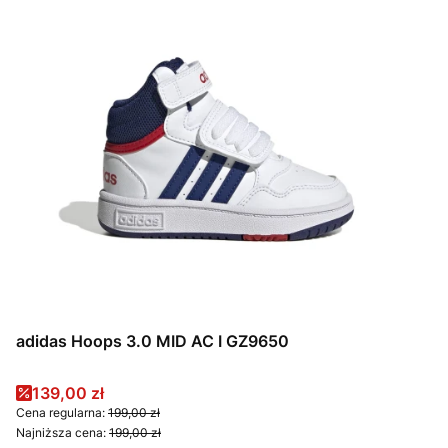
adidas Hoops 3.0 MID AC I GZ9650
Cena promocyjna
139,00 zł
Cena regularna:
199,00 zł
Najniższa cena:
199,00 zł