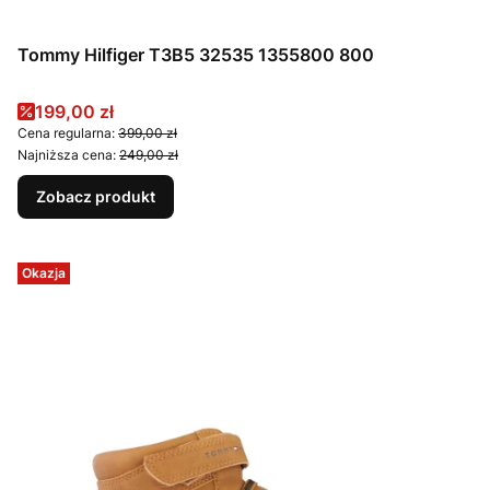
Tommy Hilfiger T3B5 32535 1355800 800
Cena promocyjna
199,00 zł
Cena regularna:
399,00 zł
Najniższa cena:
249,00 zł
Zobacz produkt
Okazja