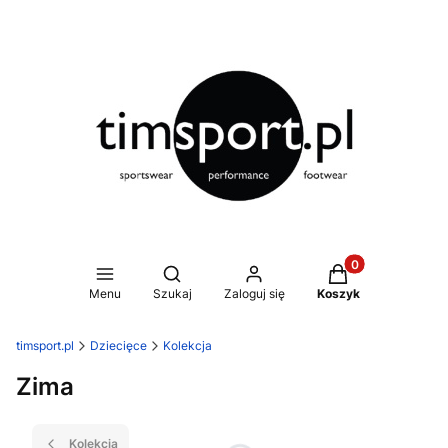
Produkty w koszy
Otwórz wyszukiwarkę
Menu
Szukaj
Zaloguj się
Koszyk
timsport.pl
Dziecięce
Kolekcja
Zima
Kolekcja