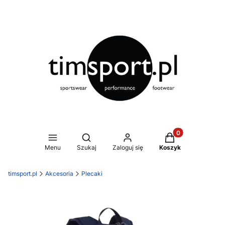
Produkty w koszy
Otwórz wyszukiwarkę
Menu
Szukaj
Zaloguj się
Koszyk
timsport.pl
Akcesoria
Plecaki