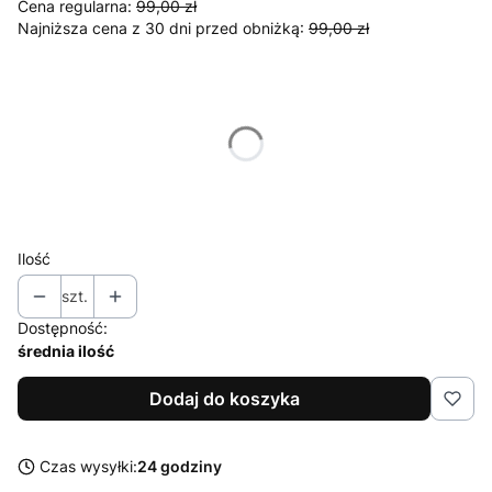
Cena regularna:
99,00 zł
Najniższa cena z 30 dni przed obniżką:
99,00 zł
Wybierz wariant produktu:
Poszczególne warianty mogą różnić się ceną
*
Rozmiar
Wybierz
Ilość
szt.
Dostępność:
średnia ilość
Dodaj do koszyka
Czas wysyłki:
24 godziny