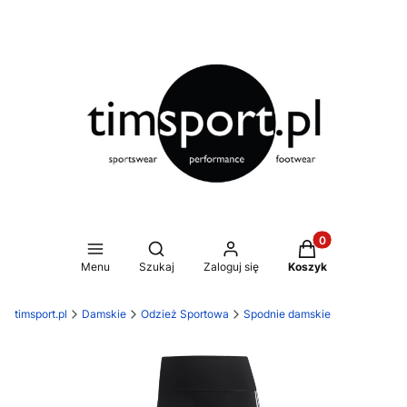
Produkty w koszy
Otwórz wyszukiwarkę
Menu
Szukaj
Zaloguj się
Koszyk
timsport.pl
Damskie
Odzież Sportowa
Spodnie damskie