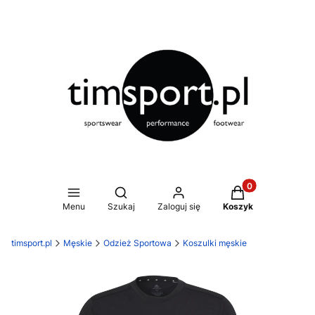
Produkty w koszy
Otwórz wyszukiwarkę
Menu
Szukaj
Zaloguj się
Koszyk
timsport.pl
Męskie
Odzież Sportowa
Koszulki męskie