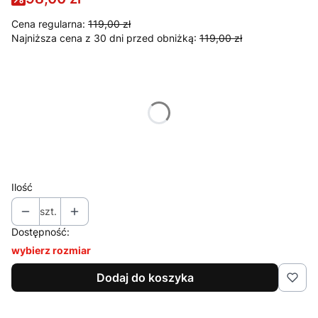
Cena regularna:
119,00 zł
Najniższa cena z 30 dni przed obniżką:
119,00 zł
Wybierz wariant produktu:
Poszczególne warianty mogą różnić się ceną
*
Rozmiar
Wybierz
Ilość
szt.
Dostępność:
wybierz rozmiar
Dodaj do koszyka