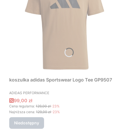
koszulka adidas Sportswear Logo Tee GP9507
PRODUCENT
ADIDAS PERFORMANCE
Cena promocyjna
99,00 zł
Cena regularna:
129,00 zł
-23%
Najniższa cena:
129,00 zł
-23%
Niedostępny