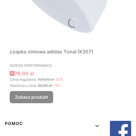
czapka zimowa adidas Tonal IX3571
PRODUCENT
ADIDAS PERFORMANCE
Cena promocyjna
76,00 zł
Cena regularna:
109,00 zł
-30%
Najniższa cena:
89,00 zł
-15%
Zobacz produkt
Linki w stopce
POMOC