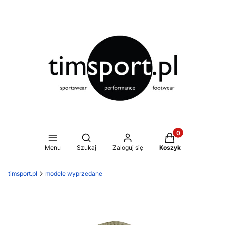
Produkty w koszy
Otwórz wyszukiwarkę
Menu
Szukaj
Zaloguj się
Koszyk
timsport.pl
modele wyprzedane