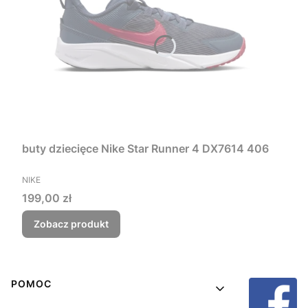
buty dziecięce Nike Star Runner 4 DX7614 406
PRODUCENT
NIKE
Cena
199,00 zł
Zobacz produkt
Linki w stopce
POMOC