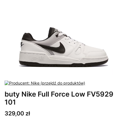
buty Nike Full Force Low FV5929
101
Cena
329,00 zł
Wybierz wariant produktu: