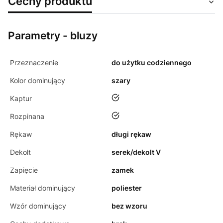
Cechy produktu
Parametry - bluzy
Przeznaczenie
do użytku codziennego
Kolor dominujący
szary
tak
Kaptur
tak
Rozpinana
Rękaw
długi rękaw
Dekolt
serek/dekolt V
Zapięcie
zamek
Materiał dominujący
poliester
Wzór dominujący
bez wzoru