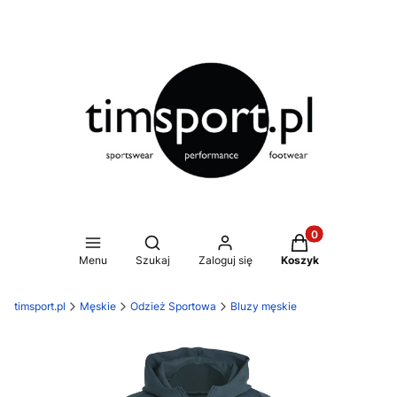
Produkty w koszy
Otwórz wyszukiwarkę
Menu
Szukaj
Zaloguj się
Koszyk
timsport.pl
Męskie
Odzież Sportowa
Bluzy męskie