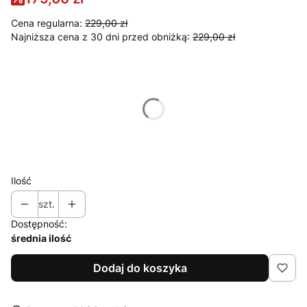
Cena regularna:
229,00 zł
Najniższa cena z 30 dni przed obniżką:
229,00 zł
Wybierz wariant produktu:
Poszczególne warianty mogą różnić się ceną
*
Rozmiar
Wybierz
Ilość
szt.
Dostępność:
średnia ilość
Dodaj do koszyka