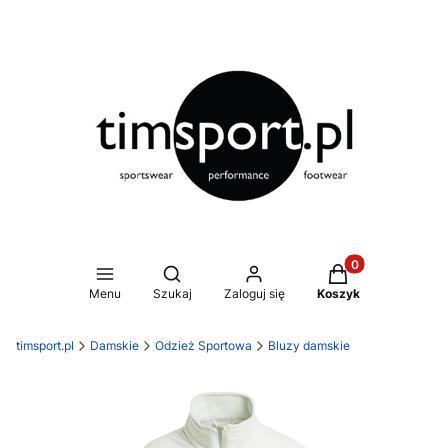
Produkty w koszy
Otwórz wyszukiwarkę
Menu
Szukaj
Zaloguj się
Koszyk
timsport.pl
Damskie
Odzież Sportowa
Bluzy damskie