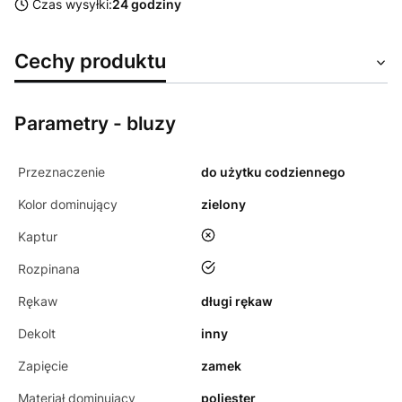
Czas wysyłki:
24 godziny
Cechy produktu
Parametry - bluzy
Przeznaczenie
do użytku codziennego
Kolor dominujący
zielony
nie
Kaptur
tak
Rozpinana
Rękaw
długi rękaw
Dekolt
inny
Zapięcie
zamek
Materiał dominujący
poliester