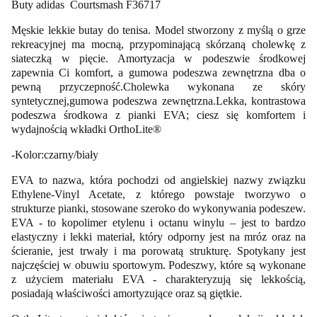
Buty adidas Courtsmash F36717
Męskie lekkie butay do tenisa. Model stworzony z myślą o grze
rekreacyjnej ma mocną, przypominającą skórzaną cholewkę z
siateczką w pięcie. Amortyzacja w podeszwie środkowej
zapewnia Ci komfort, a gumowa podeszwa zewnętrzna dba o
pewną przyczepność.Cholewka wykonana ze skóry
syntetycznej,gumowa podeszwa zewnętrzna.Lekka, kontrastowa
podeszwa środkowa z pianki EVA; ciesz się komfortem i
wydajnością wkładki OrthoLite®
-Kolor:czarny/biały
EVA to nazwa, która pochodzi od angielskiej nazwy związku
Ethylene-Vinyl Acetate, z którego powstaje tworzywo o
strukturze pianki, stosowane szeroko do wykonywania podeszew.
EVA - to kopolimer etylenu i octanu winylu – jest to bardzo
elastyczny i lekki materiał, który odporny jest na mróz oraz na
ścieranie, jest trwały i ma porowatą strukturę. Spotykany jest
najczęściej w obuwiu sportowym. Podeszwy, które są wykonane
z użyciem materiału EVA - charakteryzują się lekkością,
posiadają właściwości amortyzujące oraz są giętkie.