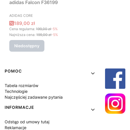
adidas Falcon F36199
PRODUCENT
ADIDAS CORE
Cena promocyjna
189,00 zł
Cena regularna:
199,00 zł
-5%
Najniższa cena:
199,00 zł
-5%
Niedostępny
Linki w stopce
POMOC
Tabela rozmiarów
Technologie
Najczęściej zadawane pytania
INFORMACJE
Odstąp od umowy tutaj
Reklamacje