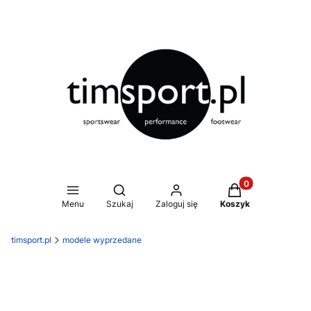
Produkty w koszy
Otwórz wyszukiwarkę
Menu
Szukaj
Zaloguj się
Koszyk
timsport.pl
modele wyprzedane