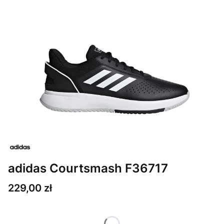
adidas Courtsmash F36717
Cena
229,00 zł
Wybierz wariant produktu: