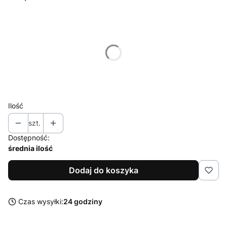
Wybierz wariant produktu:
Poszczególne warianty mogą różnić się ceną
*
Rozmiar
Wybierz
Ilość
szt.
Dostępność:
średnia ilość
Dodaj do koszyka
Czas wysyłki:
24 godziny