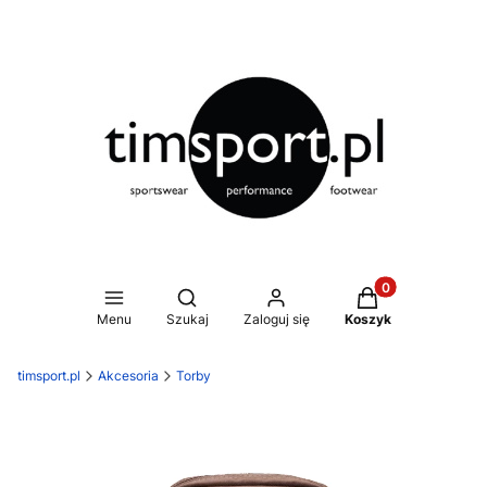
Produkty w koszy
Otwórz wyszukiwarkę
Menu
Szukaj
Zaloguj się
Koszyk
timsport.pl
Akcesoria
Torby