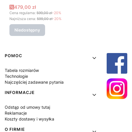
Cena promocyjna
479,00 zł
Cena regularna:
599,00 zł
-20%
Najniższa cena:
599,00 zł
-20%
Niedostępny
Linki w stopce
POMOC
Tabela rozmiarów
Technologie
Najczęściej zadawane pytania
INFORMACJE
Odstąp od umowy tutaj
Reklamacje
Koszty dostawy i wysyłka
O FIRMIE