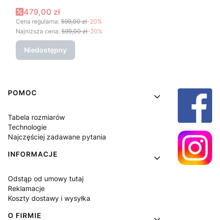
Cena promocyjna
479,00 zł
Cena regularna:
599,00 zł
-20%
Najniższa cena:
599,00 zł
-20%
Niedostępny
Linki w stopce
POMOC
Tabela rozmiarów
Technologie
Najczęściej zadawane pytania
INFORMACJE
Odstąp od umowy tutaj
Reklamacje
Koszty dostawy i wysyłka
O FIRMIE