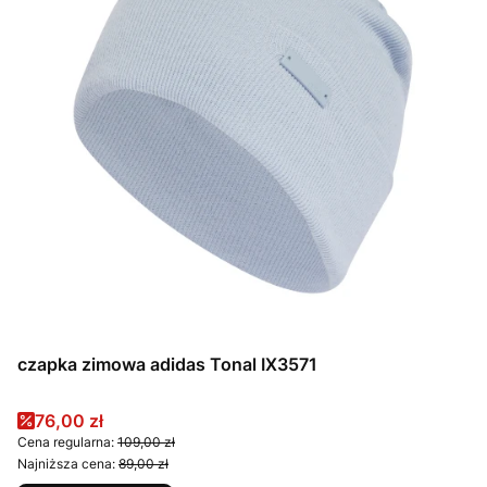
czapka zimowa adidas Tonal IX3571
Cena promocyjna
76,00 zł
Cena regularna:
109,00 zł
Najniższa cena:
89,00 zł