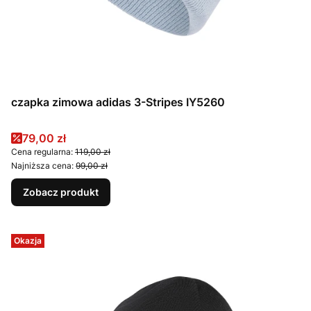
czapka zimowa adidas 3-Stripes IY5260
Cena promocyjna
79,00 zł
Cena regularna:
119,00 zł
Najniższa cena:
99,00 zł
Zobacz produkt
Okazja