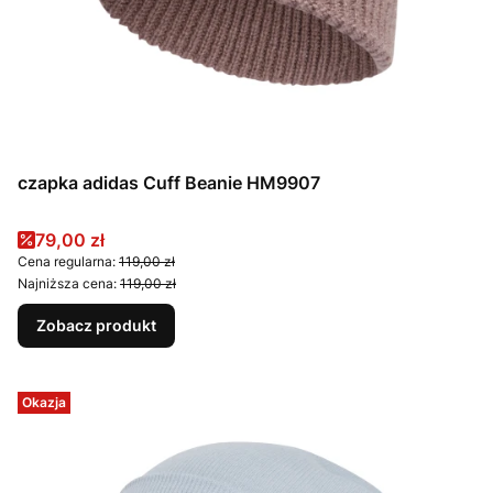
czapka adidas Cuff Beanie HM9907
Cena promocyjna
79,00 zł
Cena regularna:
119,00 zł
Najniższa cena:
119,00 zł
Zobacz produkt
Okazja