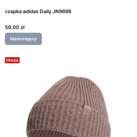
czapka adidas Daily JN9698
Cena
59,00 zł
Niedostępny
Okazja