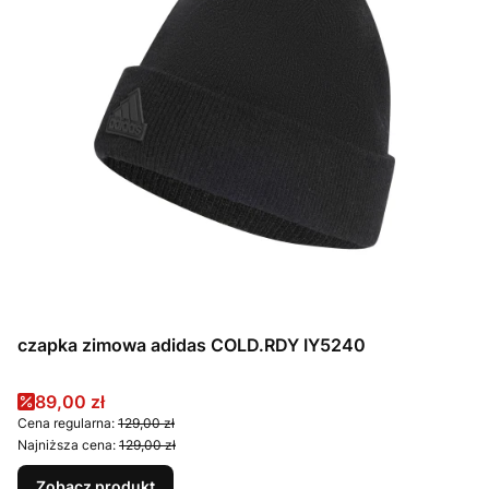
czapka zimowa adidas COLD.RDY IY5240
Cena promocyjna
89,00 zł
Cena regularna:
129,00 zł
Najniższa cena:
129,00 zł
Zobacz produkt