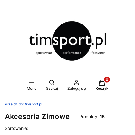
Produkty w koszy
Otwórz wyszukiwarkę
Menu
Szukaj
Zaloguj się
Koszyk
Przejdź do:
timsport.pl
Akcesoria Zimowe
Produkty:
15
Lista produktów
Sortowanie: