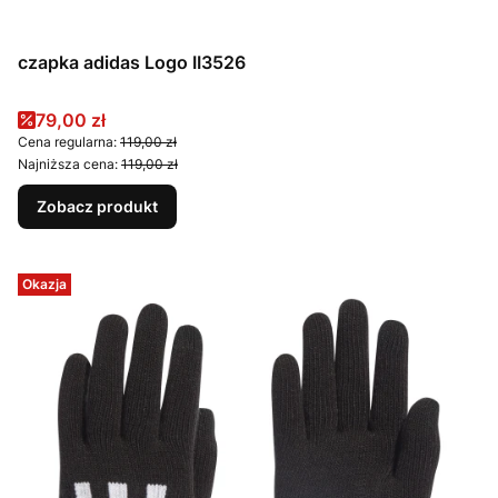
czapka adidas Logo II3526
Cena promocyjna
79,00 zł
Cena regularna:
119,00 zł
Najniższa cena:
119,00 zł
Zobacz produkt
Okazja