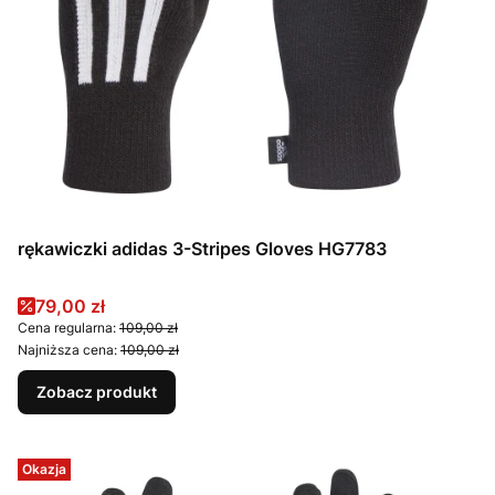
rękawiczki adidas 3-Stripes Gloves HG7783
Cena promocyjna
79,00 zł
Cena regularna:
109,00 zł
Najniższa cena:
109,00 zł
Zobacz produkt
Okazja