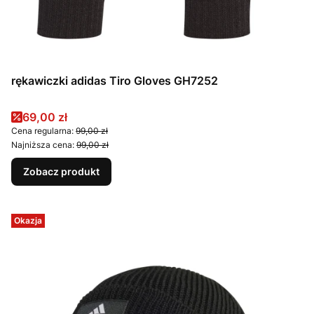
rękawiczki adidas Tiro Gloves GH7252
Cena promocyjna
69,00 zł
Cena regularna:
99,00 zł
Najniższa cena:
99,00 zł
Zobacz produkt
Okazja