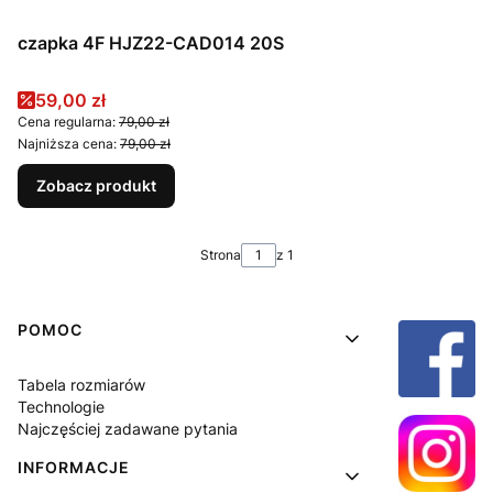
czapka 4F HJZ22-CAD014 20S
Cena promocyjna
59,00 zł
Cena regularna:
79,00 zł
Najniższa cena:
79,00 zł
Zobacz produkt
Strona
z 1
Linki w stopce
POMOC
Tabela rozmiarów
Technologie
Najczęściej zadawane pytania
INFORMACJE