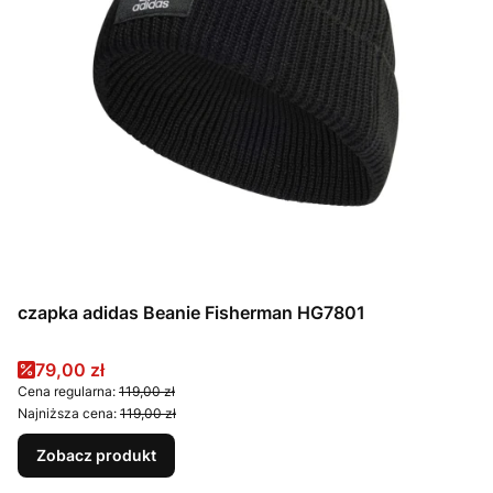
czapka adidas Beanie Fisherman HG7801
Cena promocyjna
79,00 zł
Cena regularna:
119,00 zł
Najniższa cena:
119,00 zł
Zobacz produkt