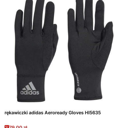
rękawiczki adidas Aeroready Gloves HI5635
Cena promocyjna
79,00 zł